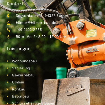
Kontakt
Degernbach 16, 94327 Bogen
hilmer@hilmer-bau.de
+49 9422 2285
Büro: Mo-Fr 8.00 - 12.00 Uhr
Leistungen
Wohnungsbau
Sanierung
Gewerbebau
Umbau
Rohbau
Betonbau
Schlüsselfertiges Bauen